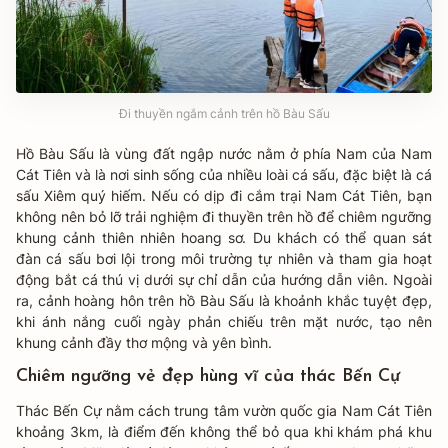
Đi thuyền ngắm cảnh trên hồ Bàu Sấu
Hồ Bàu Sấu là vùng đất ngập nước nằm ở phía Nam của Nam
Cát Tiên và là nơi sinh sống của nhiều loài cá sấu, đặc biệt là cá
sấu Xiêm quý hiếm. Nếu có dịp đi cắm trại Nam Cát Tiên, bạn
không nên bỏ lỡ trải nghiệm đi thuyền trên hồ để chiêm ngưỡng
khung cảnh thiên nhiên hoang sơ. Du khách có thể quan sát
đàn cá sấu bơi lội trong môi trường tự nhiên và tham gia hoạt
động bắt cá thú vị dưới sự chỉ dẫn của hướng dẫn viên. Ngoài
ra, cảnh hoàng hôn trên hồ Bàu Sấu là khoảnh khắc tuyệt đẹp,
khi ánh nắng cuối ngày phản chiếu trên mặt nước, tạo nên
khung cảnh đầy thơ mộng và yên bình.
Chiêm ngưỡng vẻ đẹp hùng vĩ của thác Bến Cự
Thác Bến Cự nằm cách trung tâm vườn quốc gia Nam Cát Tiên
khoảng 3km, là điểm đến không thể bỏ qua khi khám phá khu