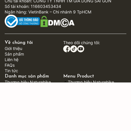
Chủ tài khoản: CONG TY TNHH TM GIA DUNG SAI GON
Số tài khoản: 116603453434
Ngân hàng: VietinBank – Chi nhánh 9 TpHCM
Theo dõi chúng tôi:
Về chúng tôi
Giới thiệu
Sản phẩm
Liên hệ
FAQs
Tin tức
Danh mục sản phẩm
Menu Product
Thương hiệu Naturehike
Thương hiệu Naturehike
Thương hiệu ShineTrip
Thương hiệu ShineTrip
Xe kéo dã ngoại
Xe kéo dã ngoại
Bàn ghế caming
Bàn ghế gấp gọn
Dụng cụ lều trại
Dụng cụ lều trại
Dụng cụ nấu nướng
Dụng cụ nấu nướng
Lưu trữ và mang theo
Lưu trữ và mang theo
Dụng cụ tiện ích
Dụng cụ tiện ích
Tiện ích ô tô
Tiện ích ô tô