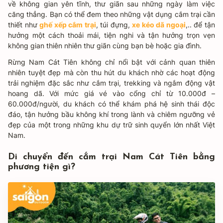
về không gian yên tĩnh, thư giãn sau những ngày làm việc
căng thẳng. Bạn có thể đem theo những vật dụng cắm trại cần
thiết như
ghế xếp cắm trại
, túi đựng,
xe kéo dã ngoại
,.. để tận
hưởng một cách thoải mái, tiện nghi và tận hưởng trọn vẹn
không gian thiên nhiên thư giãn cùng bạn bè hoặc gia đình.
Rừng Nam Cát Tiên không chỉ nổi bật với cảnh quan thiên
nhiên tuyệt đẹp mà còn thu hút du khách nhờ các hoạt động
trải nghiệm đặc sắc như cắm trại, trekking và ngắm động vật
hoang dã. Với mức giá vé vào cổng chỉ từ 10.000đ –
60.000đ/người, du khách có thể khám phá hệ sinh thái độc
đáo, tận hưởng bầu không khí trong lành và chiêm ngưỡng vẻ
đẹp của một trong những khu dự trữ sinh quyển lớn nhất Việt
Nam.
Di chuyển đến cắm trại Nam Cát Tiên bằng
phương tiện gì?