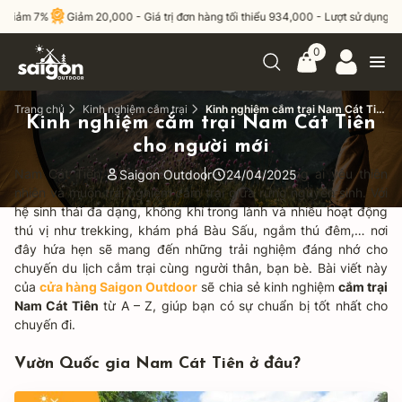
iảm 7%
Giảm 20,000 - Giá trị đơn hàng tối thiểu 934,000 - Lượt sử dụng tối 
0
Trang chủ
Kinh nghiệm cắm trại
Kinh nghiệm cắm trại Nam Cát Tiên cho người mới
Kinh nghiệm cắm trại Nam Cát Tiên
cho người mới
Nam Cát Tiên là điểm đến lý tưởng cho những ai yêu thiên
Saigon Outdoor
24/04/2025
nhiên và muốn trải nghiệm cắm trại giữa rừng nguyên sinh. Với
hệ sinh thái đa dạng, không khí trong lành và nhiều hoạt động
thú vị như trekking, khám phá Bàu Sấu, ngắm thú đêm,… nơi
đây hứa hẹn sẽ mang đến những trải nghiệm đáng nhớ cho
chuyến du lịch cắm trại cùng người thân, bạn bè. Bài viết này
của
cửa hàng Saigon Outdoor
sẽ chia sẻ kinh nghiệm
cắm trại
Nam Cát Tiên
từ A – Z, giúp bạn có sự chuẩn bị tốt nhất cho
chuyến đi.
Vườn Quốc gia Nam Cát Tiên ở đâu?