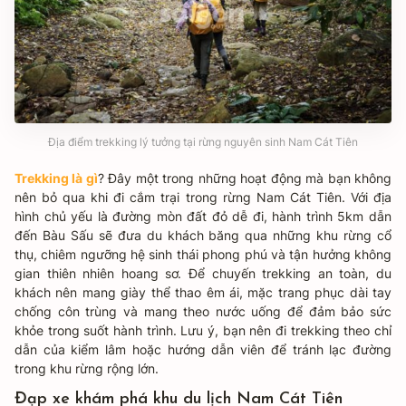
Địa điểm trekking lý tưởng tại rừng nguyên sinh Nam Cát Tiên
Trekking là gì
? Đây một trong những hoạt động mà bạn không
nên bỏ qua khi đi cắm trại trong rừng Nam Cát Tiên​. Với địa
hình chủ yếu là đường mòn đất đỏ dễ đi, hành trình 5km dẫn
đến Bàu Sấu sẽ đưa du khách băng qua những khu rừng cổ
thụ, chiêm ngưỡng hệ sinh thái phong phú và tận hưởng không
gian thiên nhiên hoang sơ. Để chuyến trekking an toàn, du
khách nên mang giày thể thao êm ái, mặc trang phục dài tay
chống côn trùng và mang theo nước uống để đảm bảo sức
khỏe trong suốt hành trình. Lưu ý, bạn nên đi trekking theo chỉ
dẫn của kiểm lâm hoặc hướng dẫn viên để tránh lạc đường
trong khu rừng rộng lớn.
Đạp xe khám phá khu du lịch Nam Cát Tiên