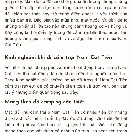
rừng này. Mặc dù có độ cao không quá ấn tượng nhưng những
ghềnh đá nhấp nhô tạo nên dòng nước trắng xóa quanh năm
đã khiến con thác này trở thành điểm check-in yêu thích của
nhiều bạn trẻ. Đặc biệt vào mùa khô, mặt nước rút dần để lộ
những phiến đá lớn tạo nên khung cảnh hoang sơ và hùng vĩ.
Đây cũng là thời điểm lý tưởng để cắm trại bên thác nước, tận
hưởng không gian trong lành và vẻ đẹp thiên nhiên của Nam
Cát Tiên.
Kinh nghiệm khi đi cắm trại Nam Cát Tiên
Với hệ sinh thái phong phú và nhiều hoạt động thú vị, rừng Nam
Cát Tiên thu hút đông đảo du khách đến trải nghiệm cắm trại.
Theo kinh nghiệm của những người đã từng đi Nam Cát Tiên
cắm trại review, để có chuyến đi an toàn và trọn vẹn, bạn cần
lưu ý những điểm quan trọng sau đây:
Mang theo đồ camping cần thiết
Mặc dù khu cắm trại ở Nam Cát Tiên có nhiều tiện ích nhưng
du khách vẫn nên chuẩn bị đầy đủ đồ dùng cần thiết để tiết
kiệm chi phí và đảm bảo trải nghiệm tốt nhất. Việc chủ động
mang theo các vật dụng cá nhân giúp bạn linh hoạt hơn trong