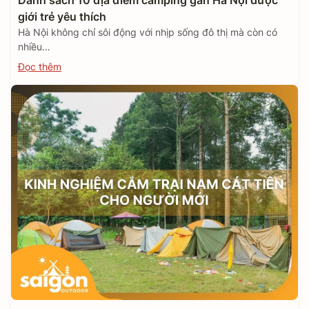
Danh sách 10 địa điểm camping gần Hà Nội được
giới trẻ yêu thích
Hà Nội không chỉ sôi động với nhịp sống đô thị mà còn có
nhiều…
Đọc thêm