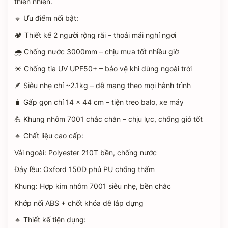
thiên nhiên.
🔹 Ưu điểm nổi bật:
🏕️ Thiết kế 2 người rộng rãi – thoải mái nghỉ ngơi
🌧️ Chống nước 3000mm – chịu mưa tốt nhiều giờ
☀️ Chống tia UV UPF50+ – bảo vệ khi dùng ngoài trời
🪶 Siêu nhẹ chỉ ~2.1kg – dễ mang theo mọi hành trình
🧳 Gấp gọn chỉ 14 x 44 cm – tiện treo balo, xe máy
💪 Khung nhôm 7001 chắc chắn – chịu lực, chống gió tốt
🔹 Chất liệu cao cấp:
Vải ngoài: Polyester 210T bền, chống nước
Đáy lều: Oxford 150D phủ PU chống thấm
Khung: Hợp kim nhôm 7001 siêu nhẹ, bền chắc
Khớp nối ABS + chốt khóa dễ lắp dựng
🔹 Thiết kế tiện dụng: