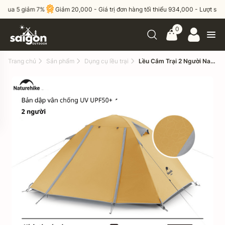
a 5 giảm 7%
Giảm 20,000 - Giá trị đơn hàng tối thiểu 934,000 - Lượt sử dụn
0
Trang chủ
Sản phẩm
Dụng cụ lều trại
Lều Cắm Trại 2 Người Naturehike NH18Z022-P – Lều 210T Chống Nước 3000mm, Siêu Nhẹ, Trekking/Camping