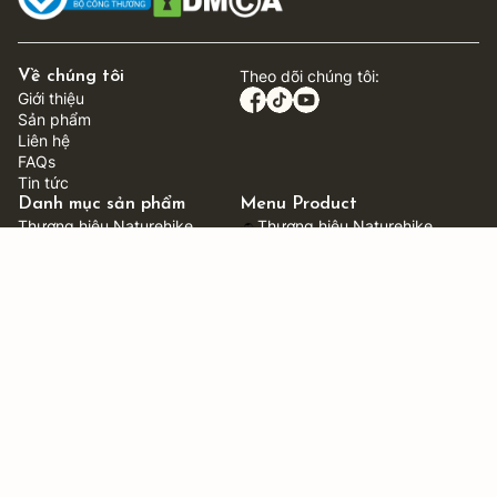
Theo dõi chúng tôi:
Về chúng tôi
Giới thiệu
Sản phẩm
Liên hệ
FAQs
Tin tức
Danh mục sản phẩm
Menu Product
Thương hiệu Naturehike
Thương hiệu Naturehike
Thương hiệu ShineTrip
Thương hiệu ShineTrip
Xe kéo dã ngoại
Xe kéo dã ngoại
Bàn ghế caming
Bàn ghế gấp gọn
Dụng cụ lều trại
Dụng cụ lều trại
Dụng cụ nấu nướng
Dụng cụ nấu nướng
Lưu trữ và mang theo
Lưu trữ và mang theo
Dụng cụ tiện ích
Dụng cụ tiện ích
Tiện ích ô tô
Tiện ích ô tô
Trạm sạc di động Ecoflow
Trạm sạc di động Ecoflow
Phương thức thanh toán
Chính sách
Chính sách bán hàng
Chính sách giao hàng