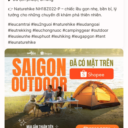
👉 Naturehike NH18Z022-P – chiếc lều gọn nhẹ, bền bỉ, lý
tưởng cho những chuyến đi khám phá thiên nhiên.
#leucamtrai #leu2nguoi #naturehike #leudangoai
#leutrekking #leuchongnuoc #campinggear #outdoor
#leusieunhe #leuphuot #leuhiking #leugapgon #tent
#leunaturehike