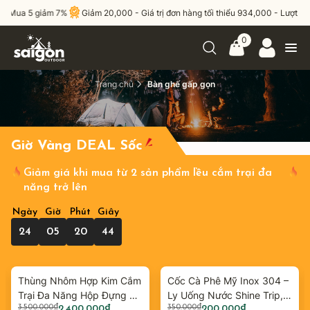
ua 5 giảm 7%
Giảm 20,000 - Giá trị đơn hàng tối thiểu 934,000 - Lượt sử dụ
0
Trang chủ
Bàn ghế gấp gọn
Giờ Vàng DEAL Sốc
Giảm giá khi mua từ 2 sản phẩm lều cắm trại đa
năng trở lên
Ngày
Giờ
Phút
Giây
24
05
20
43
Thùng Nhôm Hợp Kim Cắm
Cốc Cà Phê Mỹ Inox 304 –
Trại Đa Năng Hộp Đựng Đồ
Ly Uống Nước Shine Trip,
3.500.000
₫
350.000
₫
Giá
Giá
Camping Ngoài Trời,
2.400.000
₫
Giá
Giá
Cốc Đôi Chống Nóng, Cốc
200.000
₫