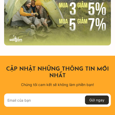
cấp, bạn sẽ dễ dàng tìm được một bộ bàn ghế camping phù
hợp với ngân sách mà vẫn đảm bảo chất lượng.
Đa dạng mục đích sử dụng:
Không chỉ dành cho hoạt động
cắm trại, bạn có thể sử dụng bàn ghế xếp du lịch cho nhiều
mục đích khác như sử dụng làm bàn làm việc tạm thời trong
lúc đi phượt hay đơn giản là tạo không gian thư giãn tại nhà.
Các loại bộ bàn ghế cắm trại phổ
biến
CẬP NHẬT NHỮNG THÔNG TIN MỚI
NHẤT
Chúng tôi cam kết sẽ không làm phiền bạn!
Gửi ngay