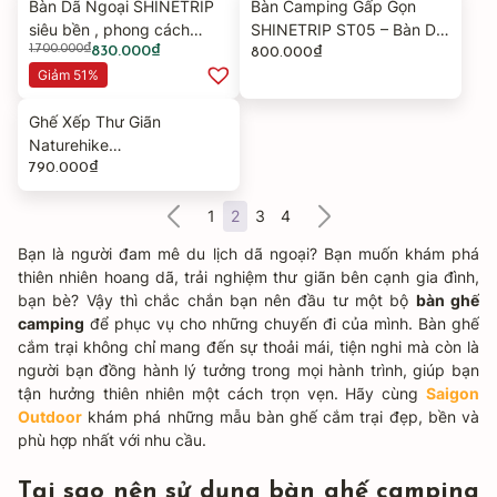
Bàn Dã Ngoại SHINETRIP
Bàn Camping Gấp Gọn
1.708.000₫.
là:
siêu bền , phong cách
SHINETRIP ST05 – Bàn Dã
850.000₫.
1.700.000
₫
Giá
Giá
chiến thuật, Nhỏ Gọn, Đa
830.000
₫
Ngoại Acrylic Trong Suốt
800.000
₫
gốc
hiện
Năng Tiện Ích - Saigon
Giảm 51%
Đa Năng, Nhẹ, Có Thể Xếp
là:
tại
Outdoor - A422TL
Chồng
Ghế Xếp Thư Giãn
1.700.000₫.
là:
Naturehike
830.000₫.
CNK2650JJ010 Gấp Gọn 4
790.000
₫
Cấp Độ Ngả Lưng - Ghế
Camping Ngoài Trời Khung
1
2
3
4
Thép Carbon
Bạn là người đam mê du lịch dã ngoại? Bạn muốn khám phá
thiên nhiên hoang dã, trải nghiệm thư giãn bên cạnh gia đình,
bạn bè? Vậy thì chắc chắn bạn nên đầu tư một bộ
bàn ghế
camping
để phục vụ cho những chuyến đi của mình. Bàn ghế
cắm trại không chỉ mang đến sự thoải mái, tiện nghi mà còn là
người bạn đồng hành lý tưởng trong mọi hành trình, giúp bạn
tận hưởng thiên nhiên một cách trọn vẹn. Hãy cùng
Saigon
Outdoor
khám phá những mẫu bàn ghế cắm trại đẹp, bền và
phù hợp nhất với nhu cầu.
Tại sao nên sử dụng bàn ghế camping